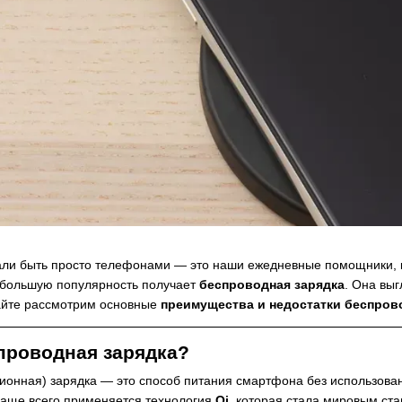
ли быть просто телефонами — это наши ежедневные помощники, к
 большую популярность получает
беспроводная зарядка
. Она вы
вайте рассмотрим основные
преимущества и недостатки беспров
спроводная зарядка?
ионная) зарядка — это способ питания смартфона без использован
Чаще всего применяется технология
Qi
, которая стала мировым ст