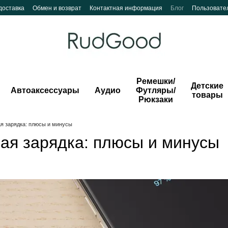
доставка
Обмен и возврат
Контактная информация
Блог
Пользовате
Ремешки/
Детские
Автоаксессуары
Аудио
Футляры/
товары
Рюкзаки
я зарядка: плюсы и минусы
ая зарядка: плюсы и минусы