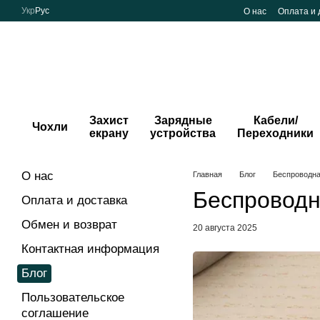
Перейти к основному контенту
Укр
Рус
О нас
Оплата и 
Захист
Зарядные
Кабели/
Чохли
екрану
устройства
Переходники
О нас
Главная
Блог
Беспроводна
Беспроводн
Оплата и доставка
Обмен и возврат
20 августа 2025
Контактная информация
Блог
Пользовательское
соглашение