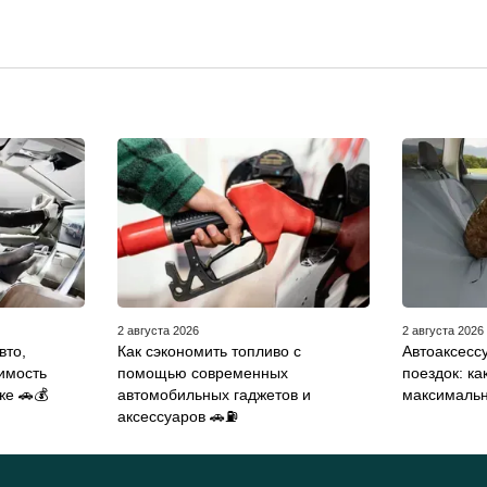
2 августа 2026
2 августа 2026
вто,
Как сэкономить топливо с
Автоаксесс
имость
помощью современных
поездок: ка
е 🚗💰
автомобильных гаджетов и
максималь
аксессуаров 🚗⛽