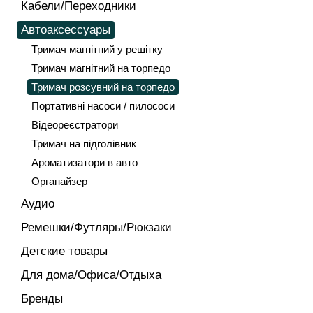
Кабели/Переходники
Автоаксессуары
Тримач магнітний у решітку
Тримач магнітний на торпедо
Тримач розсувний на торпедо
Портативні насоси / пилососи
Відеореєстратори
Тримач на підголівник
Ароматизатори в авто
Органайзер
Аудио
Ремешки/Футляры/Рюкзаки
Детские товары
Для дома/Офиса/Отдыха
Бренды