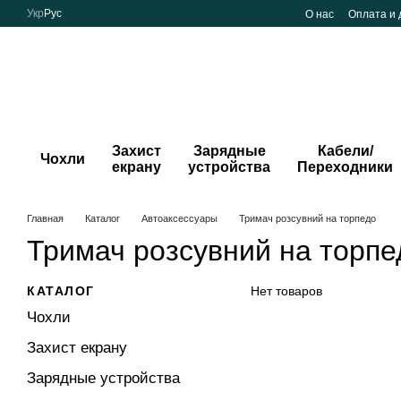
Перейти к основному контенту
Укр
Рус
О нас
Оплата и 
Захист
Зарядные
Кабели/
Чохли
екрану
устройства
Переходники
Главная
Каталог
Автоаксессуары
Тримач розсувний на торпедо
Тримач розсувний на торпе
КАТАЛОГ
Нет товаров
Чохли
Захист екрану
Зарядные устройства