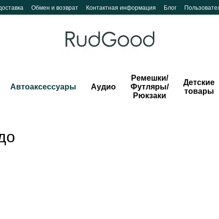
доставка
Обмен и возврат
Контактная информация
Блог
Пользовате
Ремешки/
Детские
Автоаксессуары
Аудио
Футляры/
товары
Рюкзаки
до