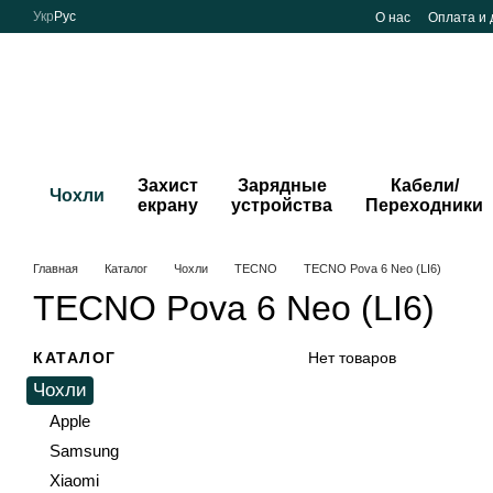
Перейти к основному контенту
Укр
Рус
О нас
Оплата и 
Захист
Зарядные
Кабели/
Чохли
екрану
устройства
Переходники
Главная
Каталог
Чохли
TECNO
TECNO Pova 6 Neo (LI6)
TECNO Pova 6 Neo (LI6)
КАТАЛОГ
Нет товаров
Чохли
Apple
Samsung
Xiaomi