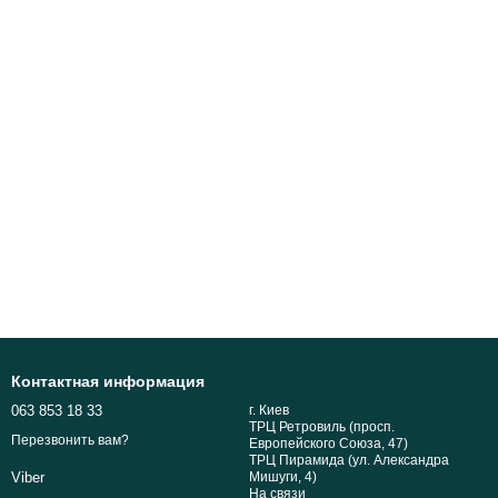
Контактная информация
063 853 18 33
г. Киев
ТРЦ Ретровиль (просп.
Перезвонить вам?
Европейского Союза, 47)
ТРЦ Пирамида (ул. Александра
Мишуги, 4)
Viber
На связи