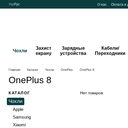
Перейти к основному контенту
Укр
Рус
О нас
Оплата и 
Захист
Зарядные
Кабели/
Чохли
екрану
устройства
Переходники
Главная
Каталог
Чохли
OnePlus
OnePlus 8
OnePlus 8
КАТАЛОГ
Нет товаров
Чохли
Apple
Samsung
Xiaomi