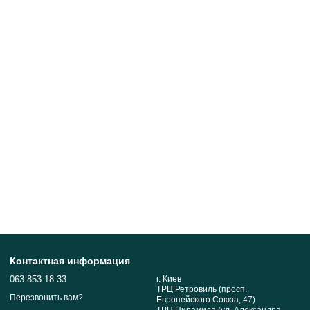
Контактная информация
063 853 18 33
г. Киев
ТРЦ Ретровиль (просп.
Перезвонить вам?
Европейского Союза, 47)