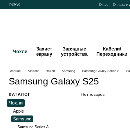
Перейти к основному контенту
Укр
Рус
О нас
Оплата и 
Захист
Зарядные
Кабели/
Чохли
екрану
устройства
Переходники
Главная
Каталог
Чохли
Samsung
Samsung Galaxy Series S
Sa
Samsung Galaxy S25
КАТАЛОГ
Нет товаров
Чохли
Apple
Samsung
Samsung Series A