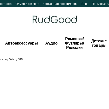
доставка
Обмен и возврат
Контактная информация
Блог
Пользовате
Ремешки/
Детские
Автоаксессуары
Аудио
Футляры/
товары
Рюкзаки
msung Galaxy S25