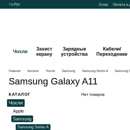
Перейти к основному контенту
Укр
Рус
О нас
Оплата и 
Захист
Зарядные
Кабели/
Чохли
екрану
устройства
Переходники
Главная
Каталог
Чохли
Samsung
Samsung Series A
Samsung G
Samsung Galaxy A11
КАТАЛОГ
Нет товаров
Чохли
Apple
Samsung
Samsung Series A