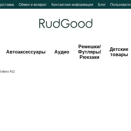
доставка
Обмен и возврат
Контактная информация
Блог
Пользовате
Ремешки/
Детские
Автоаксессуары
Аудио
Футляры/
товары
Рюкзаки
alaxy A11