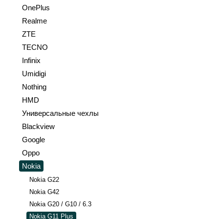
OnePlus
Realme
ZTE
TECNO
Infinix
Umidigi
Nothing
HMD
Универсальные чехлы
Blackview
Google
Oppo
Nokia
Nokia G22
Nokia G42
Nokia G20 / G10 / 6.3
Nokia G11 Plus