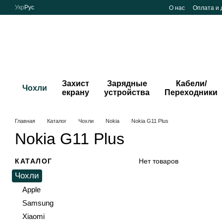
Перейти к основному контенту
Укр
Рус
О нас
Оплата и 
Захист
Зарядные
Кабели/
Чохли
екрану
устройства
Переходники
Главная
Каталог
Чохли
Nokia
Nokia G11 Plus
Nokia G11 Plus
КАТАЛОГ
Нет товаров
Чохли
Apple
Samsung
Xiaomi