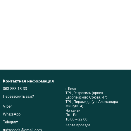
Контактная информация
063 853 18 33
г. Киев
ТРЦ Ретровиль (просп.
Перезвонить вам?
Европейского Союза, 47)
ТРЦ Пирамида (ул. Александра
Мишуги, 4)
Viber
На связи
WhatsApp
Пн - Вс
10:00 – 22:00
Telegram
Карта проезда
rudsgoods@gmail.com