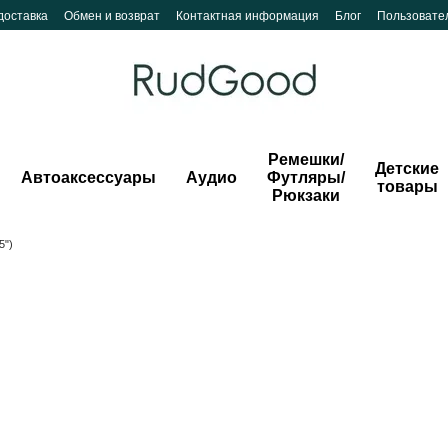
доставка
Обмен и возврат
Контактная информация
Блог
Пользовате
Ремешки/
Детские
Автоаксессуары
Аудио
Футляры/
товары
Рюкзаки
5")