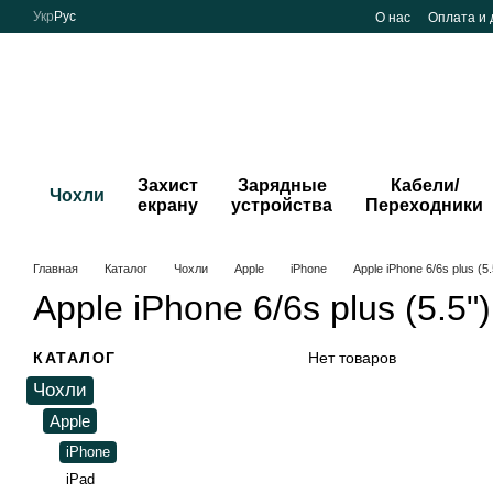
Перейти к основному контенту
Укр
Рус
О нас
Оплата и 
Захист
Зарядные
Кабели/
Чохли
екрану
устройства
Переходники
Главная
Каталог
Чохли
Apple
iPhone
Apple iPhone 6/6s plus (5.
Apple iPhone 6/6s plus (5.5")
КАТАЛОГ
Нет товаров
Чохли
Apple
iPhone
iPad