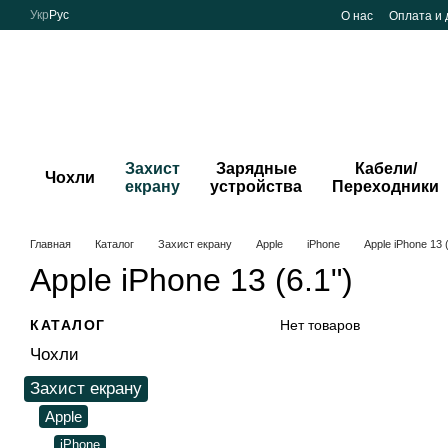
Перейти к основному контенту
Укр
Рус
О нас
Оплата и 
Захист
Зарядные
Кабели/
Чохли
екрану
устройства
Переходники
Главная
Каталог
Захист екрану
Apple
iPhone
Apple iPhone 13 (
Apple iPhone 13 (6.1")
КАТАЛОГ
Нет товаров
Чохли
Захист екрану
Apple
iPhone