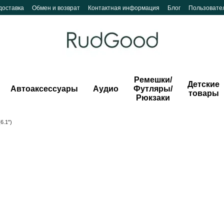
доставка
Обмен и возврат
Контактная информация
Блог
Пользовате
Ремешки/
Детские
Автоаксессуары
Аудио
Футляры/
товары
Рюкзаки
6.1")