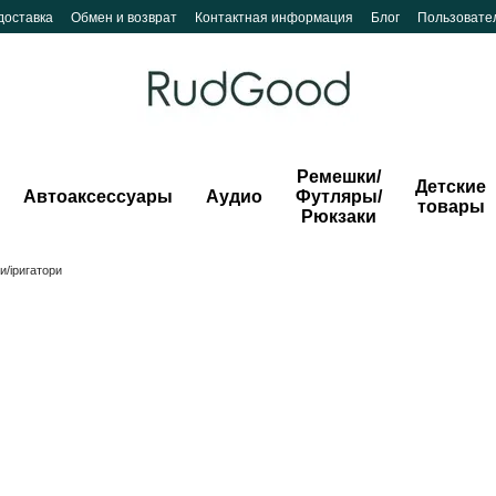
доставка
Обмен и возврат
Контактная информация
Блог
Пользовате
Ремешки/
Детские
Автоаксессуары
Аудио
Футляры/
товары
Рюкзаки
и/іригатори