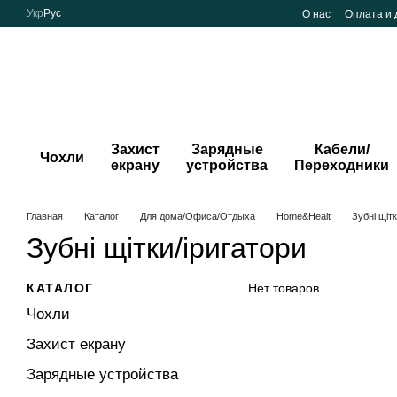
Перейти к основному контенту
Укр
Рус
О нас
Оплата и 
Захист
Зарядные
Кабели/
Чохли
екрану
устройства
Переходники
Главная
Каталог
Для дома/Офиса/Отдыха
Home&Healt
Зубні щітк
Зубні щітки/іригатори
КАТАЛОГ
Нет товаров
Чохли
Захист екрану
Зарядные устройства