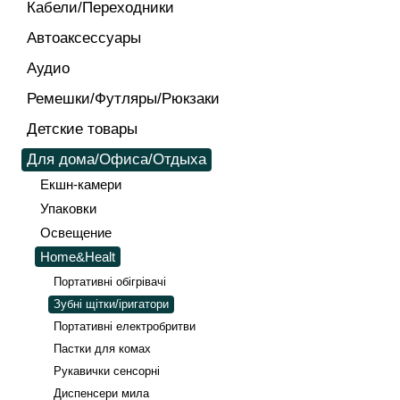
Кабели/Переходники
Автоаксессуары
Аудио
Ремешки/Футляры/Рюкзаки
Детские товары
Для дома/Офиса/Отдыха
Екшн-камери
Упаковки
Освещение
Home&Healt
Портативні обігрівачі
Зубні щітки/іригатори
Портативні електробритви
Пастки для комах
Рукавички сенсорні
Диспенсери мила