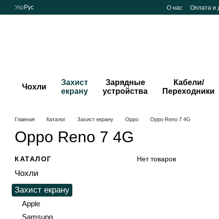
Перейти к основному контенту
Укр
Рус
О нас
Оплата и 
Захист
Зарядные
Кабели/
Чохли
екрану
устройства
Переходники
Главная
Каталог
Захист екрану
Oppo
Oppo Reno 7 4G
Oppo Reno 7 4G
КАТАЛОГ
Нет товаров
Чохли
Захист екрану
Apple
Samsung