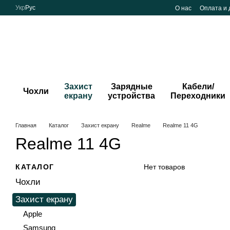
Перейти к основному контенту
Укр
Рус
О нас
Оплата и 
Захист
Зарядные
Кабели/
Чохли
екрану
устройства
Переходники
Главная
Каталог
Захист екрану
Realme
Realme 11 4G
Realme 11 4G
КАТАЛОГ
Нет товаров
Чохли
Захист екрану
Apple
Samsung