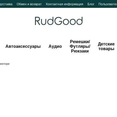
доставка
Обмен и возврат
Контактная информация
Блог
Пользовате
Ремешки/
Детские
Автоаксессуары
Аудио
Футляры/
товары
Рюкзаки
ектори