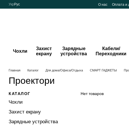
Перейти к основному контенту
Укр
Рус
О нас
Оплата и 
Захист
Зарядные
Кабели/
Чохли
екрану
устройства
Переходники
Главная
Каталог
Для дома/Офиса/Отдыха
СМАРТ ГАДЖЕТЫ
Про
Проектори
КАТАЛОГ
Нет товаров
Чохли
Захист екрану
Зарядные устройства