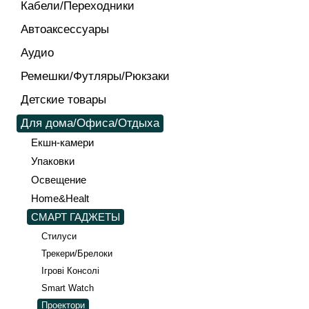
Кабели/Переходники
Автоаксессуары
Аудио
Ремешки/Футляры/Рюкзаки
Детские товары
Для дома/Офиса/Отдыха
Екшн-камери
Упаковки
Освещение
Home&Healt
СМАРТ ГАДЖЕТЫ
Стилуси
Трекери/Брелоки
Ігрові Консолі
Smart Watch
Проектори