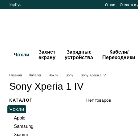
Перейти к основному контенту
Укр
Рус
О нас
Оплата и 
Захист
Зарядные
Кабели/
Чохли
екрану
устройства
Переходники
Главная
Каталог
Чохли
Sony
Sony Xperia 1 IV
Sony Xperia 1 IV
КАТАЛОГ
Нет товаров
Чохли
Apple
Samsung
Xiaomi