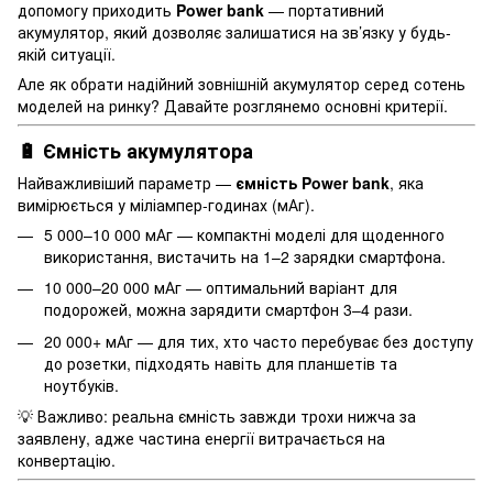
допомогу приходить
Power bank
— портативний
акумулятор, який дозволяє залишатися на зв’язку у будь-
якій ситуації.
Але як обрати надійний зовнішній акумулятор серед сотень
моделей на ринку? Давайте розглянемо основні критерії.
🔋 Ємність акумулятора
Найважливіший параметр —
ємність Power bank
, яка
вимірюється у міліампер-годинах (мАг).
5 000–10 000 мАг — компактні моделі для щоденного
використання, вистачить на 1–2 зарядки смартфона.
10 000–20 000 мАг — оптимальний варіант для
подорожей, можна зарядити смартфон 3–4 рази.
20 000+ мАг — для тих, хто часто перебуває без доступу
до розетки, підходять навіть для планшетів та
ноутбуків.
💡 Важливо: реальна ємність завжди трохи нижча за
заявлену, адже частина енергії витрачається на
конвертацію.