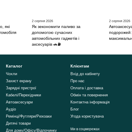
2 серпня 2026
2 серпня 2026
, які
Як зекономити паливо за
Автоаксесу
томобіля
допомогою сучасних
подорожей: 
автомобільних гаджетів і
максималь
аксесуарів 🚗⛽
Каталог
Клієнтам
Чохли
Вхід до кабінету
Захист екрану
Про нас
Зарядні пристрої
Оплата і доставка
Кабелі/Перехідники
Обмін та повернення
Автоаксесуари
Контактна інформація
Аудіо
Блог
Ремінці/Футляри/Рюкзаки
Угода користувача
Дитячі товари
Ми в соцмережах
Для дому/Офісу/Відпочинку