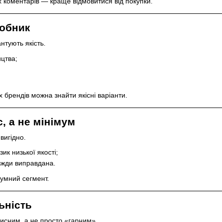
 коментарів — краще відмовитися від покупки.
робник
нтують якість.
цтва;
 брендів можна знайти якісні варіанти.
с, а не мінімум
вигідно.
ик низької якості;
вжди виправдана.
умний сегмент.
ьність
исним, а не просто «гарним».