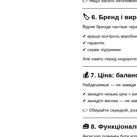
👉 Якщо багато негативних
🏷 6. Бренд і ви
Відомі бренди частіше гара
✔ краще контроль виробни
✔ гарантія;
✔ сервіс підтримки.
Але навіть серед недорогих
💰 7. Ціна: балан
Найдешевше — не завжди 
✔ занадто низька ціна = риз
✔ занадто висока — не за
👉 Обирайте середній, роз
🧰 8. Функціонал
Аксесуар повинен бути кор