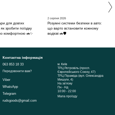
2 серпня 2026
ари для довгих
Розумні системи безпеки в авто:
як зробити поїздку
що варто встановити кожному
но комфортною 🚗✨
водієві 🚗🛡️
Контактна інформація
063 853 18 33
м. Київ
ТРЦ Ретровіль (просп.
Передзвонити вам?
Європейського Союзу, 47)
ТРЦ Піраміда (вул. Олександра
Мишуги, 4)
Viber
На звʼязку
WhatsApp
Пн - Нд
10:00 - 22:00
Telegram
Мапа проїзду
rudsgoods@gmail.com