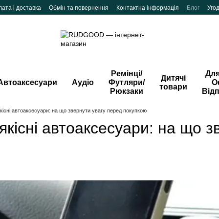
ата і доставка
Обмін та повернення
Контактна інформація
Блог
Уго
Ремінці/
Для
Дитячі
Автоаксесуари
Аудіо
Футляри/
О
товари
Рюкзаки
Від
кісні автоаксесуари: на що звернути увагу перед покупкою
якісні автоаксесуари: на що з