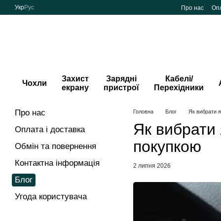
Перейти до основного контенту
Укр
Рус
Про нас
Опл
Захист
Зарядні
Кабелі/
Чохли
екрану
пристрої
Перехідники
Про нас
Головна
Блог
Як вибрати я
Як вибрати 
Оплата і доставка
покупкою
Обмін та повернення
Контактна інформація
2 липня 2026
Блог
Угода користувача