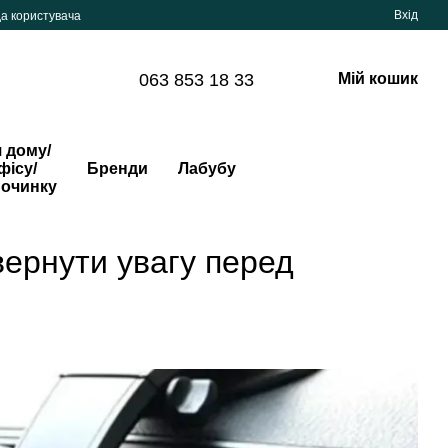
Вхід
да користувача
063 853 18 33
Мій кошик
 дому/
фісу/
Бренди
Лабубу
починку
вернути увагу перед