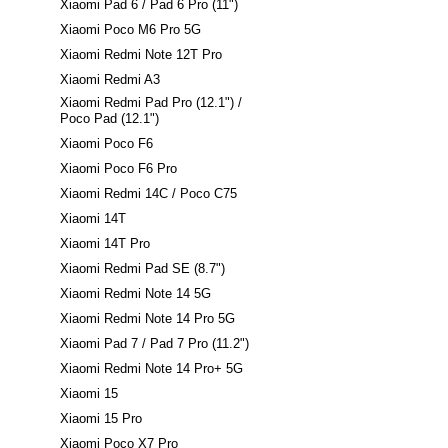
Xiaomi Pad 6 / Pad 6 Pro (11")
Xiaomi Poco M6 Pro 5G
Xiaomi Redmi Note 12T Pro
Xiaomi Redmi A3
Xiaomi Redmi Pad Pro (12.1") /
Poco Pad (12.1")
Xiaomi Poco F6
Xiaomi Poco F6 Pro
Xiaomi Redmi 14C / Poco C75
Xiaomi 14T
Xiaomi 14T Pro
Xiaomi Redmi Pad SE (8.7")
Xiaomi Redmi Note 14 5G
Xiaomi Redmi Note 14 Pro 5G
Xiaomi Pad 7 / Pad 7 Pro (11.2")
Xiaomi Redmi Note 14 Pro+ 5G
Xiaomi 15
Xiaomi 15 Pro
Xiaomi Poco X7 Pro