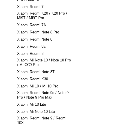
Xiaomi Redmi 7
Xiaomi Redmi K20 / K20 Pro /
Mi9T / Mi9T Pro
Xiaomi Redmi 7A
Xiaomi Redmi Note 8 Pro
Xiaomi Redmi Note 8
Xiaomi Redmi 8a
Xiaomi Redmi 8
Xiaomi Mi Note 10 / Note 10 Pro
/ Mi CC9 Pro
Xiaomi Redmi Note 8T
Xiaomi Redmi K30
Xiaomi Mi 10 / Mi 10 Pro
Xiaomi Redmi Note 9s / Note 9
Pro / Note 9 Pro Max
Xiaomi Mi 10 Lite
Xiaomi Mi Note 10 Lite
Xiaomi Redmi Note 9 / Redmi
10X