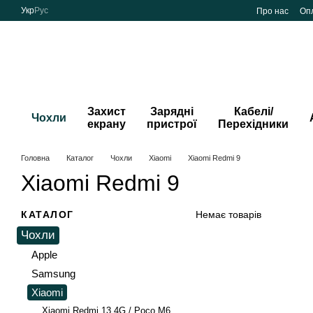
Перейти до основного контенту
Укр
Рус
Про нас
Опл
Захист
Зарядні
Кабелі/
Чохли
екрану
пристрої
Перехідники
Головна
Каталог
Чохли
Xiaomi
Xiaomi Redmi 9
Xiaomi Redmi 9
КАТАЛОГ
Немає товарів
Чохли
Apple
Samsung
Xiaomi
Xiaomi Redmi 13 4G / Poco M6