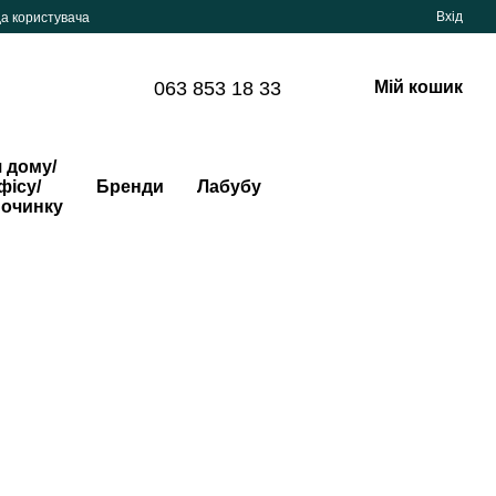
Вхід
да користувача
063 853 18 33
Мій кошик
 дому/
фісу/
Бренди
Лабубу
починку