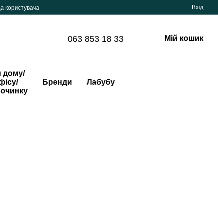
Вхід
да користувача
063 853 18 33
Мій кошик
 дому/
фісу/
Бренди
Лабубу
починку