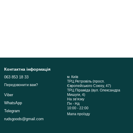
Контактна інформація
063 853 18 33
м. Київ
ТРЦ Ретровіль (просп.
Передзвонити вам?
Європейського Союзу, 47)
ТРЦ Піраміда (вул. Олександра
Мишуги, 4)
Viber
На звʼязку
WhatsApp
Пн - Нд
10:00 - 22:00
Telegram
Мапа проїзду
rudsgoods@gmail.com