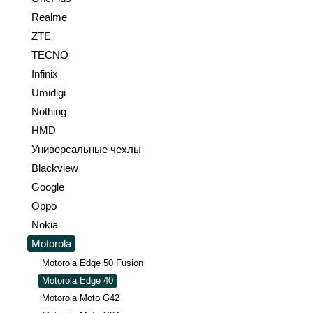
Realme
ZTE
TECNO
Infinix
Umidigi
Nothing
HMD
Универсальные чехлы
Blackview
Google
Oppo
Nokia
Motorola
Motorola Edge 50 Fusion
Motorola Edge 40
Motorola Moto G42