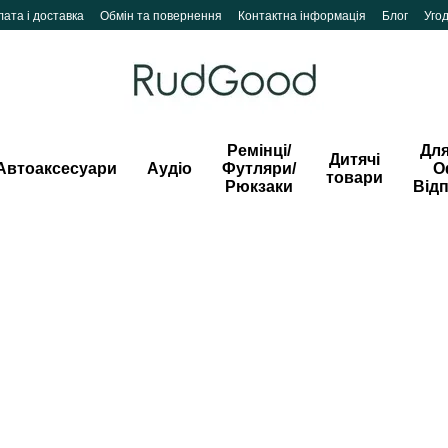
ата і доставка
Обмін та повернення
Контактна інформація
Блог
Уго
Ремінці/
Для
Дитячі
Автоаксесуари
Аудіо
Футляри/
О
товари
Рюкзаки
Від