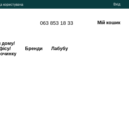
Вхід
да користувача
063 853 18 33
Мій кошик
 дому/
фісу/
Бренди
Лабубу
починку