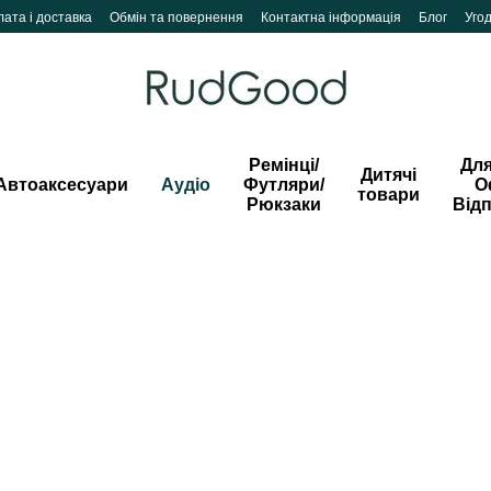
ата і доставка
Обмін та повернення
Контактна інформація
Блог
Уго
Ремінці/
Для
Дитячі
Автоаксесуари
Аудіо
Футляри/
О
товари
Рюкзаки
Від