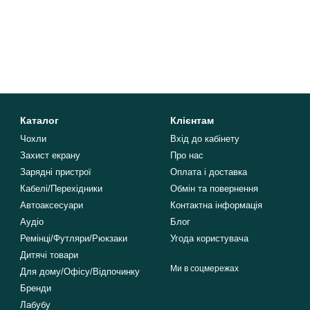
Каталог
Клієнтам
Чохли
Вхід до кабінету
Захист екрану
Про нас
Зарядні пристрої
Оплата і доставка
Кабелі/Перехідники
Обмін та повернення
Автоаксесуари
Контактна інформація
Аудіо
Блог
Ремінці/Футляри/Рюкзаки
Угода користувача
Дитячі товари
Ми в соцмережах
Для дому/Офісу/Відпочинку
Бренди
Лабубу