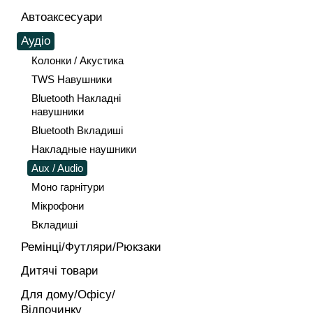
Автоаксесуари
Аудіо
Колонки / Акустика
TWS Навушники
Bluetooth Накладні
навушники
Bluetooth Вкладиші
Накладные наушники
Aux / Audio
Моно гарнітури
Мікрофони
Вкладиші
Ремінці/Футляри/Рюкзаки
Дитячі товари
Для дому/Офісу/
Відпочинку