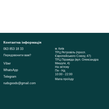
Контактна інформація
063 853 18 33
м. Київ
ТРЦ Ретровіль (просп.
Передзвонити вам?
Європейського Союзу, 47)
ТРЦ Піраміда (вул. Олександра
Мишуги, 4)
Viber
На звʼязку
WhatsApp
Пн - Нд
10:00 - 22:00
Telegram
Мапа проїзду
rudsgoods@gmail.com