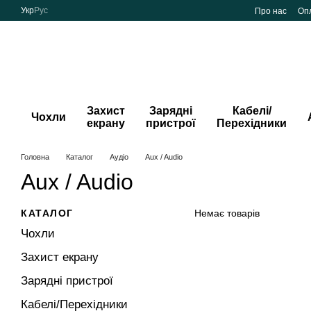
Перейти до основного контенту
Укр
Рус
Про нас
Опл
Захист
Зарядні
Кабелі/
Чохли
екрану
пристрої
Перехідники
Головна
Каталог
Аудіо
Aux / Audio
Aux / Audio
КАТАЛОГ
Немає товарів
Чохли
Захист екрану
Зарядні пристрої
Кабелі/Перехідники