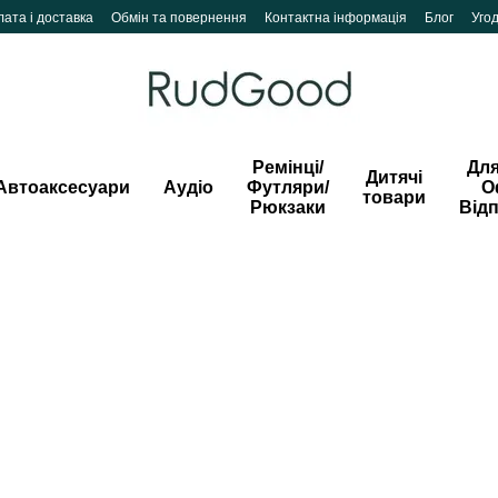
ата і доставка
Обмін та повернення
Контактна інформація
Блог
Уго
Ремінці/
Для
Дитячі
Автоаксесуари
Аудіо
Футляри/
О
товари
Рюкзаки
Від