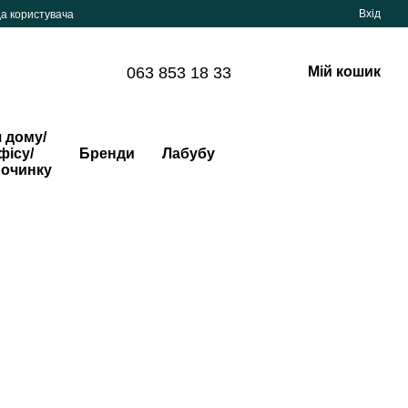
Вхід
да користувача
063 853 18 33
Мій кошик
 дому/
фісу/
Бренди
Лабубу
починку