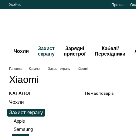
Перейти до основного контенту
Укр
Рус
Про нас
Опл
Захист
Зарядні
Кабелі/
Чохли
екрану
пристрої
Перехідники
Головна
Каталог
Захист екрану
Xiaomi
Xiaomi
КАТАЛОГ
Немає товарів
Чохли
Захист екрану
Apple
Samsung