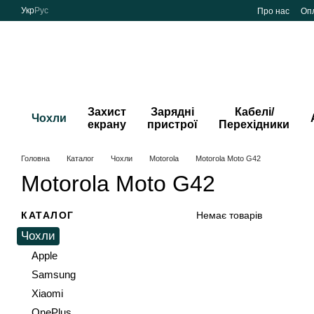
Перейти до основного контенту
Укр
Рус
Про нас
Опл
Захист
Зарядні
Кабелі/
Чохли
екрану
пристрої
Перехідники
Головна
Каталог
Чохли
Motorola
Motorola Moto G42
Motorola Moto G42
КАТАЛОГ
Немає товарів
Чохли
Apple
Samsung
Xiaomi
OnePlus