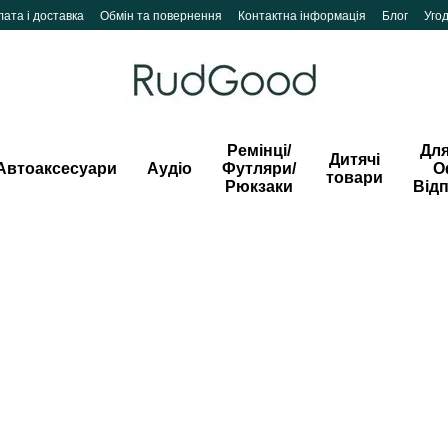
ата і доставка
Обмін та повернення
Контактна інформація
Блог
Уго
Ремінці/
Для
Дитячі
Автоаксесуари
Аудіо
Футляри/
О
товари
Рюкзаки
Від