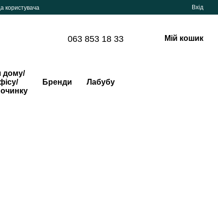
Вхід
да користувача
063 853 18 33
Мій кошик
 дому/
фісу/
Бренди
Лабубу
починку