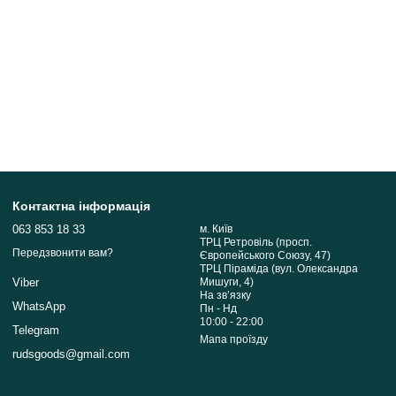
Контактна інформація
063 853 18 33
м. Київ
ТРЦ Ретровіль (просп.
Передзвонити вам?
Європейського Союзу, 47)
ТРЦ Піраміда (вул. Олександра
Мишуги, 4)
Viber
На звʼязку
WhatsApp
Пн - Нд
10:00 - 22:00
Telegram
Мапа проїзду
rudsgoods@gmail.com