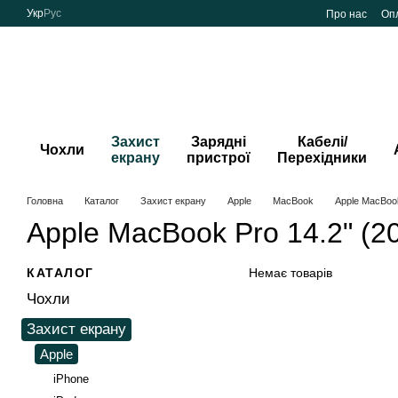
Перейти до основного контенту
Укр
Рус
Про нас
Опл
Захист
Зарядні
Кабелі/
Чохли
екрану
пристрої
Перехідники
Головна
Каталог
Захист екрану
Apple
MacBook
Apple MacBook
Apple MacBook Pro 14.2" (2
КАТАЛОГ
Немає товарів
Чохли
Захист екрану
Apple
iPhone