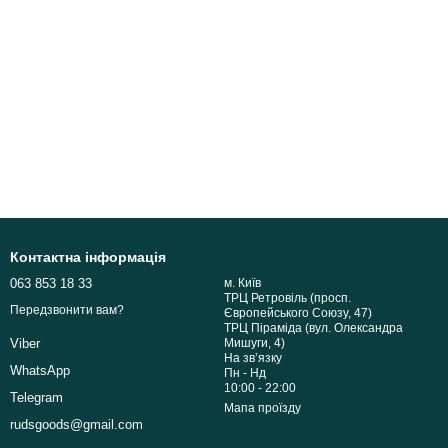
Контактна інформація
063 853 18 33
м. Київ
ТРЦ Ретровіль (просп.
Передзвонити вам?
Європейського Союзу, 47)
ТРЦ Піраміда (вул. Олександра
Мишуги, 4)
Viber
На звʼязку
WhatsApp
Пн - Нд
10:00 - 22:00
Telegram
Мапа проїзду
rudsgoods@gmail.com