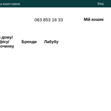
Вхід
да користувача
063 853 18 33
Мій кошик
 дому/
фісу/
Бренди
Лабубу
починку