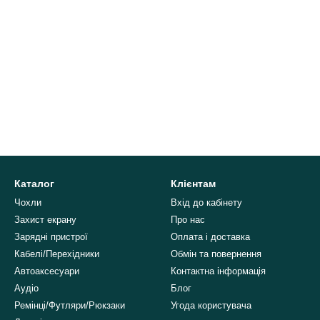
Каталог
Клієнтам
Чохли
Вхід до кабінету
Захист екрану
Про нас
Зарядні пристрої
Оплата і доставка
Кабелі/Перехідники
Обмін та повернення
Автоаксесуари
Контактна інформація
Аудіо
Блог
Ремінці/Футляри/Рюкзаки
Угода користувача