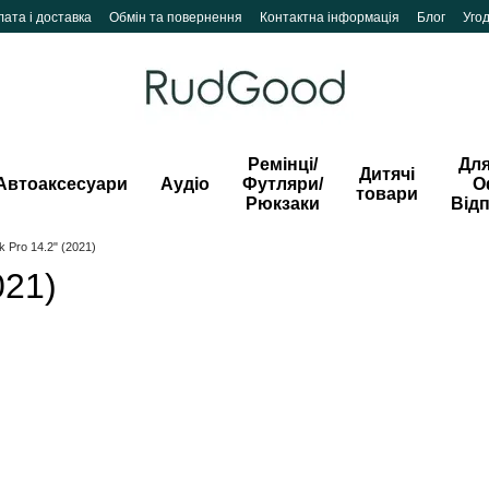
ата і доставка
Обмін та повернення
Контактна інформація
Блог
Уго
Ремінці/
Для
Дитячі
Автоаксесуари
Аудіо
Футляри/
О
товари
Рюкзаки
Від
 Pro 14.2" (2021)
021)