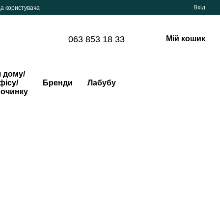
Вхід
да користувача
063 853 18 33
Мій кошик
 дому/
фісу/
Бренди
Лабубу
починку