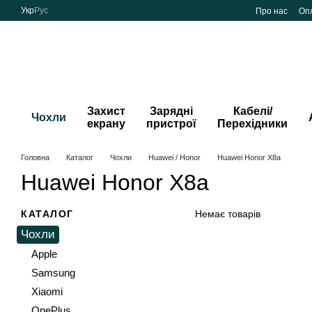
Перейти до основного контенту
Укр
Рус
Про нас
Опл
Захист
Зарядні
Кабелі/
Чохли
екрану
пристрої
Перехідники
Головна
Каталог
Чохли
Huawei / Honor
Huawei Honor X8a
Huawei Honor X8a
КАТАЛОГ
Немає товарів
Чохли
Apple
Samsung
Xiaomi
OnePlus