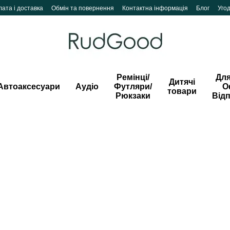
ата і доставка
Обмін та повернення
Контактна інформація
Блог
Уго
Ремінці/
Для
Дитячі
Автоаксесуари
Аудіо
Футляри/
О
товари
Рюкзаки
Від